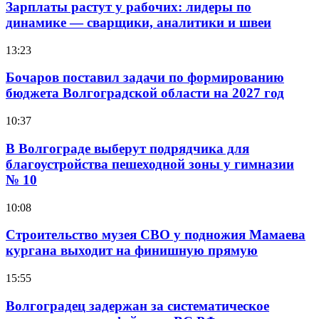
Зарплаты растут у рабочих: лидеры по
динамике — сварщики, аналитики и швеи
13:23
Бочаров поставил задачи по формированию
бюджета Волгоградской области на 2027 год
10:37
В Волгограде выберут подрядчика для
благоустройства пешеходной зоны у гимназии
№ 10
10:08
Строительство музея СВО у подножия Мамаева
кургана выходит на финишную прямую
15:55
Волгоградец задержан за систематическое