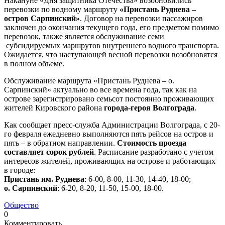
Накануне «Дня защитника Отечества» возобновились
перевозки по водному маршруту
«Пристань Руднева –
остров Сарпинский»
. Договор на перевозки пассажиров
заключен до окончания текущего года, его предметом помимо
перевозок, также является обслуживание семи
субсидируемых маршрутов внутреннего водного транспорта.
Ожидается, что наступающей весной перевозки возобновятся
в полном объеме.
Обслуживание маршрута «Пристань Руднева – о.
Сарпинский» актуально во все времена года, так как на
острове зарегистрировано семьсот постоянно проживающих
жителей Кировского района
города-героя Волгограда
.
Как сообщает пресс-служба Администрации Волгограда, с 20-
го февраля ежедневно выполняются пять рейсов на остров и
пять – в обратном направлении.
Стоимость проезда
составляет сорок рублей
. Расписание разработано с учетом
интересов жителей, проживающих на острове и работающих
в городе:
Пристань им. Руднева
: 6-00, 8-00, 11-30, 14-40, 18-00;
о. Сарпинский
: 6-20, 8-20, 11-50, 15-00, 18-00.
Общество
0
Комментировать