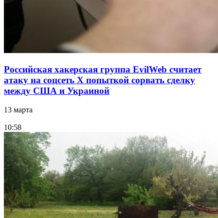
Российская хакерская группа EvilWeb считает
атаку на соцсеть Х попыткой сорвать сделку
между США и Украиной
13 марта
10:58