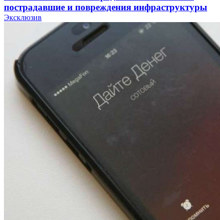
пострадавшие и повреждения инфраструктуры
Эксклюзив
12:01
Волгоградские вузы в топе зарплатного
рейтинга: ВолгГТУ и ВолгГМУ вошли в топ‑15
для химической отрасли и фармацевтики
18:39
В Красноармейском районе Волгограда стартует
конкурс на ремонт моста через Волго‑Донской
судоходный канал
12:28
Фестиваль #ТриЧетыре в Волгограде пройдёт
11–13 сентября в рамках Года единства народов
России
Все новости