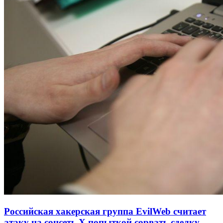
Российская хакерская группа EvilWeb считает
атаку на соцсеть Х попыткой сорвать сделку