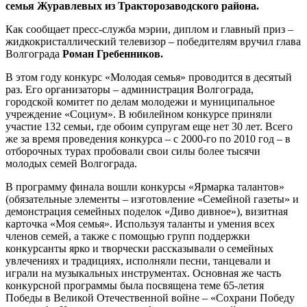
семья Журавлевых из Тракторозаводского района.
Как сообщает пресс-служба мэрии, диплом и главный приз –
жидкокристаллический телевизор – победителям вручил глава
Волгограда
Роман Гребенников.
В этом году конкурс «Молодая семья» проводится в десятый
раз. Его организаторы – администрация Волгограда,
городской комитет по делам молодежи и муниципальное
учреждение «Социум». В юбилейном конкурсе приняли
участие 132 семьи, где обоим супругам еще нет 30 лет. Всего
же за время проведения конкурса – с 2000-го по 2010 год – в
отборочных турах пробовали свои силы более тысячи
молодых семей Волгограда.
В программу финала вошли конкурсы «Ярмарка талантов»
(обязательные элементы – изготовление «Семейной газеты» и
демонстрация семейных поделок «Диво дивное»), визитная
карточка «Моя семья». Используя таланты и умения всех
членов семей, а также с помощью групп поддержки
конкурсанты ярко и творчески рассказывали о семейных
увлечениях и традициях, исполняли песни, танцевали и
играли на музыкальных инструментах. Основная же часть
конкурсной программы была посвящена теме 65-летия
Победы в Великой Отечественной войне – «Сохрани Победу