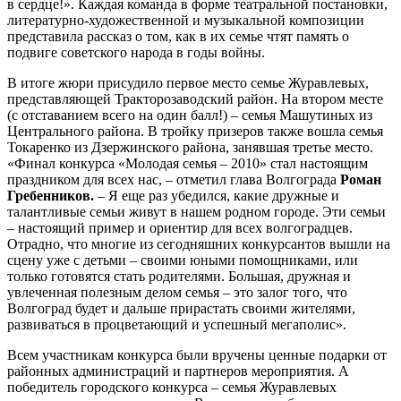
в сердце!». Каждая команда в форме театральной постановки,
литературно-художественной и музыкальной композиции
представила рассказ о том, как в их семье чтят память о
подвиге советского народа в годы войны.
В итоге жюри присудило первое место семье Журавлевых,
представляющей Тракторозаводский район. На втором месте
(с отставанием всего на один балл!) – семья Машутиных из
Центрального района. В тройку призеров также вошла семья
Токаренко из Дзержинского района, занявшая третье место.
«Финал конкурса «Молодая семья – 2010» стал настоящим
праздником для всех нас, – отметил глава Волгограда
Роман
Гребенников.
– Я еще раз убедился, какие дружные и
талантливые семьи живут в нашем родном городе. Эти семьи
– настоящий пример и ориентир для всех волгоградцев.
Отрадно, что многие из сегодняшних конкурсантов вышли на
сцену уже с детьми – своими юными помощниками, или
только готовятся стать родителями. Большая, дружная и
увлеченная полезным делом семья – это залог того, что
Волгоград будет и дальше прирастать своими жителями,
развиваться в процветающий и успешный мегаполис».
Всем участникам конкурса были вручены ценные подарки от
районных администраций и партнеров мероприятия. А
победитель городского конкурса – семья Журавлевых