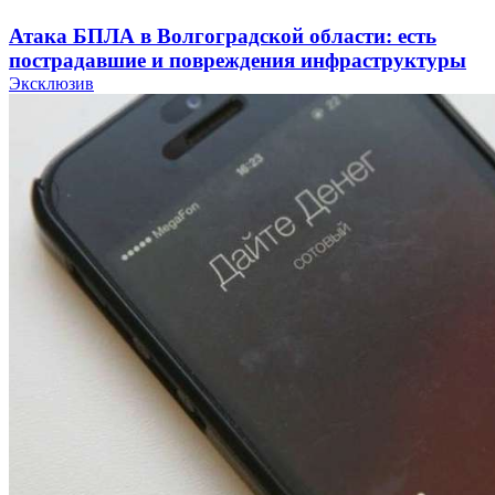
Атака БПЛА в Волгоградской области: есть
пострадавшие и повреждения инфраструктуры
Эксклюзив
12:01
Волгоградские вузы в топе зарплатного
рейтинга: ВолгГТУ и ВолгГМУ вошли в топ‑15
для химической отрасли и фармацевтики
18:39
В Красноармейском районе Волгограда стартует
конкурс на ремонт моста через Волго‑Донской
судоходный канал
12:28
Фестиваль #ТриЧетыре в Волгограде пройдёт
11–13 сентября в рамках Года единства народов
России