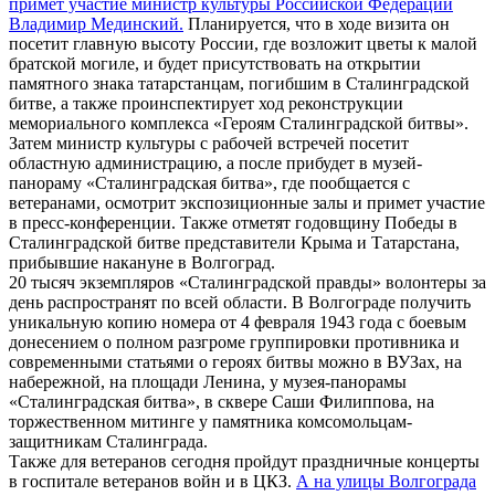
примет участие министр культуры Российской Федерации
Владимир Мединский.
Планируется, что в ходе визита он
посетит главную высоту России, где возложит цветы к малой
братской могиле, и будет присутствовать на открытии
памятного знака татарстанцам, погибшим в Сталинградской
битве, а также проинспектирует ход реконструкции
мемориального комплекса «Героям Сталинградской битвы».
Затем министр культуры с рабочей встречей посетит
областную администрацию, а после прибудет в музей-
панораму «Сталинградская битва», где пообщается с
ветеранами, осмотрит экспозиционные залы и примет участие
в пресс-конференции. Также отметят годовщину Победы в
Сталинградской битве представители Крыма и Татарстана,
прибывшие накануне в Волгоград.
20 тысяч экземпляров «Сталинградской правды» волонтеры за
день распространят по всей области. В Волгограде получить
уникальную копию номера от 4 февраля 1943 года с боевым
донесением о полном разгроме группировки противника и
современными статьями о героях битвы можно в ВУЗах, на
набережной, на площади Ленина, у музея-панорамы
«Сталинградская битва», в сквере Саши Филиппова, на
торжественном митинге у памятника комсомольцам-
защитникам Сталинграда.
Также для ветеранов сегодня пройдут праздничные концерты
в госпитале ветеранов войн и в ЦКЗ.
А на улицы Волгограда