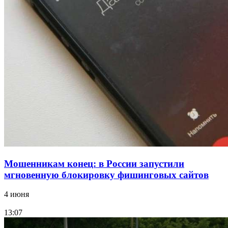
13:47
Покушение на убийство в Волгограде: девушка
напала на незнакомую женщину с ножом
12:39
Сладкий праздник в Волгограде: в Центральном
парке прошёл фестиваль „Арбузный переполох“
Все новости
Мошенникам конец: в России запустили
мгновенную блокировку фишинговых сайтов
4 июня
13:07