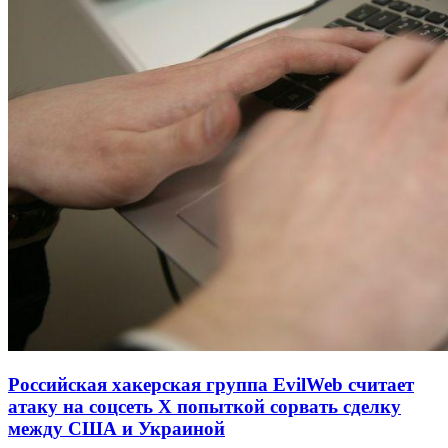
Российская хакерская группа EvilWeb считает
атаку на соцсеть Х попыткой сорвать сделку
между США и Украиной