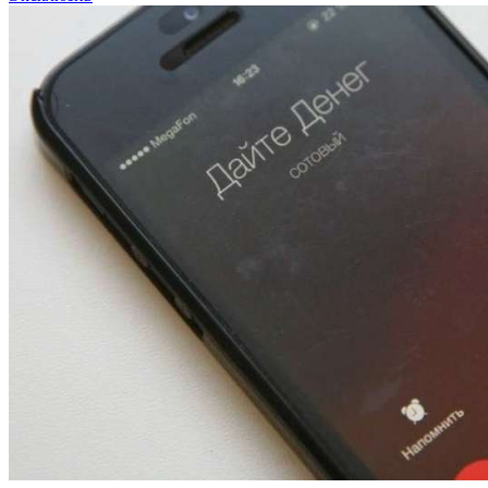
13:47
Покушение на убийство в Волгограде: девушка
напала на незнакомую женщину с ножом
12:39
Сладкий праздник в Волгограде: в Центральном
парке прошёл фестиваль „Арбузный переполох“
15:10
Волгоградские компании нарастили экспорт:
заключены контракты на 3,6 млн долларов
Все новости