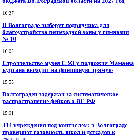
бюджета Волгоградской области на 2027 год
10:37
В Волгограде выберут подрядчика для
благоустройства пешеходной зоны у гимназии
№ 10
10:08
Строительство музея СВО у подножия Мамаева
кургана выходит на финишную прямую
15:55
Волгоградец задержан за систематическое
распространение фейков о ВС РФ
15:01
334 учреждения под контролем: в Волгограде
проверяют готовность школ и детсадов к
учебному году
Эксклюзив