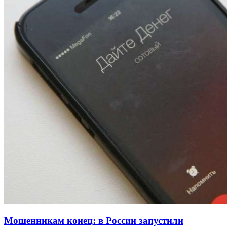
Покушение на убийство в Волгограде: девушка
напала на незнакомую женщину с ножом
12:39
Сладкий праздник в Волгограде: в Центральном
парке прошёл фестиваль „Арбузный переполох“
15:10
Волгоградские компании нарастили экспорт:
заключены контракты на 3,6 млн долларов
Все новости
Мошенникам конец: в России запустили