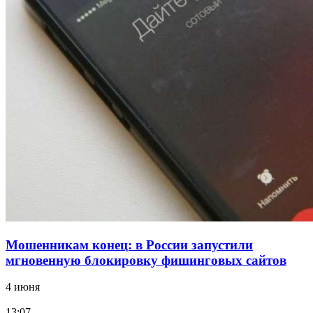
12:39
Сладкий праздник в Волгограде: в Центральном
парке прошёл фестиваль „Арбузный переполох“
15:10
Волгоградские компании нарастили экспорт:
заключены контракты на 3,6 млн долларов
Все новости
Мошенникам конец: в России запустили
мгновенную блокировку фишинговых сайтов
4 июня
13:07