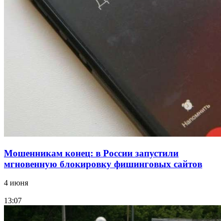
Покушение на убийство в Волгограде: девушка
напала на незнакомую женщину с ножом
12:39
Сладкий праздник в Волгограде: в Центральном
парке прошёл фестиваль „Арбузный переполох“
Все новости
Мошенникам конец: в России запустили
мгновенную блокировку фишинговых сайтов
4 июня
13:07