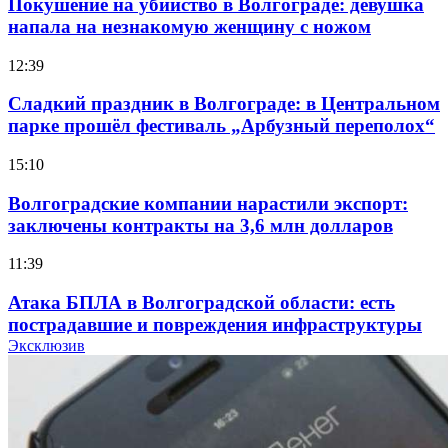
Покушение на убийство в Волгограде: девушка
напала на незнакомую женщину с ножом
12:39
Сладкий праздник в Волгограде: в Центральном
парке прошёл фестиваль „Арбузный переполох“
15:10
Волгоградские компании нарастили экспорт:
заключены контракты на 3,6 млн долларов
11:39
Атака БПЛА в Волгоградской области: есть
пострадавшие и повреждения инфраструктуры
Эксклюзив
12:01
Волгоградские вузы в топе зарплатного
рейтинга: ВолгГТУ и ВолгГМУ вошли в топ‑15
для химической отрасли и фармацевтики