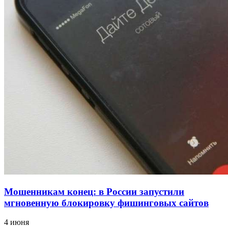
18:39
В Красноармейском районе Волгограда стартует
конкурс на ремонт моста через Волго‑Донской
судоходный канал
12:28
Фестиваль #ТриЧетыре в Волгограде пройдёт
11–13 сентября в рамках Года единства народов
России
Все новости
Мошенникам конец: в России запустили
мгновенную блокировку фишинговых сайтов
4 июня