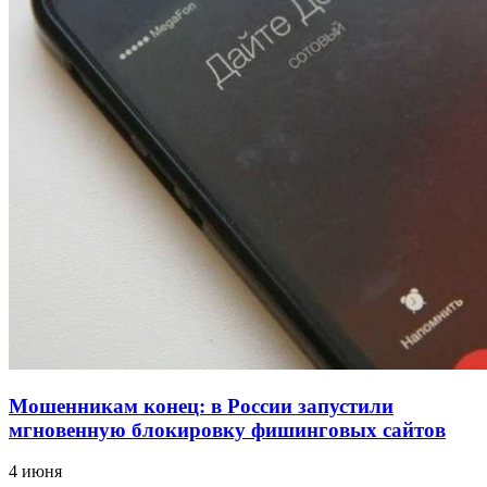
12:39
Сладкий праздник в Волгограде: в Центральном
парке прошёл фестиваль „Арбузный переполох“
15:10
Волгоградские компании нарастили экспорт:
заключены контракты на 3,6 млн долларов
Все новости
Мошенникам конец: в России запустили
мгновенную блокировку фишинговых сайтов
4 июня