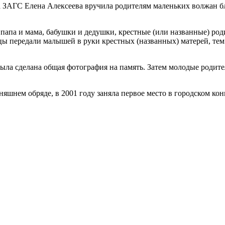
 ЗАГС Елена Алексеева вручила родителям маленьких волжан б
папа и мама, бабушки и дедушки, крестные (или названные) род
тцы передали малышей в руки крестных (названных) матерей, т
ыла сделана общая фотография на память. Затем молодые родите
яшнем обряде, в 2001 году заняла первое место в городском конк