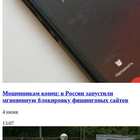
для химической отрасли и фармацевтики
18:39
В Красноармейском районе Волгограда стартует
конкурс на ремонт моста через Волго‑Донской
судоходный канал
Все новости
Мошенникам конец: в России запустили
мгновенную блокировку фишинговых сайтов
4 июня
13:07