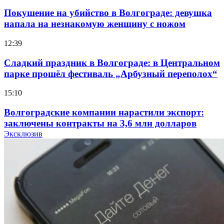
Покушение на убийство в Волгограде: девушка
напала на незнакомую женщину с ножом
12:39
Сладкий праздник в Волгограде: в Центральном
парке прошёл фестиваль „Арбузный переполох“
15:10
Волгоградские компании нарастили экспорт:
заключены контракты на 3,6 млн долларов
Эксклюзив
11:39
Атака БПЛА в Волгоградской области: есть
пострадавшие и повреждения инфраструктуры
12:01
Волгоградские вузы в топе зарплатного
рейтинга: ВолгГТУ и ВолгГМУ вошли в топ‑15