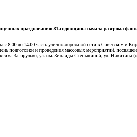
ященных празднованию 81-годовщины начала разгрома фашис
а с 8.00 до 14.00 часть улично-дорожной сети в Советском и Ки
 в день подготовки и проведения массовых мероприятий, посвя
сима Загорулько, ул. им. Зинаиды Степыкиной, ул. Никитина (от 