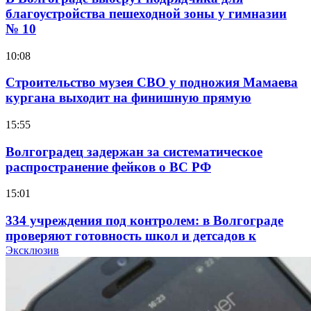
благоустройства пешеходной зоны у гимназии
№ 10
10:08
Строительство музея СВО у подножия Мамаева
кургана выходит на финишную прямую
15:55
Волгоградец задержан за систематическое
распространение фейков о ВС РФ
15:01
334 учреждения под контролем: в Волгограде
проверяют готовность школ и детсадов к
учебному году
Эксклюзив
13:47
Покушение на убийство в Волгограде: девушка