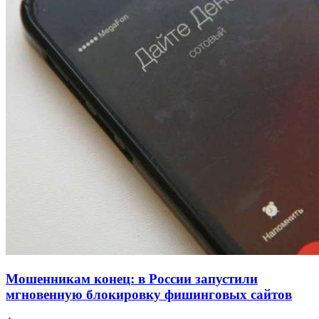
напала на незнакомую женщину с ножом
12:39
Сладкий праздник в Волгограде: в Центральном
парке прошёл фестиваль „Арбузный переполох“
15:10
Волгоградские компании нарастили экспорт:
заключены контракты на 3,6 млн долларов
Все новости
Мошенникам конец: в России запустили
мгновенную блокировку фишинговых сайтов