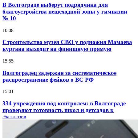
В Волгограде выберут подрядчика для
благоустройства пешеходной зоны у гимназии
№ 10
10:08
Строительство музея СВО у подножия Мамаева
кургана выходит на финишную прямую
15:55
Волгоградец задержан за систематическое
распространение фейков о ВС РФ
15:01
334 учреждения под контролем: в Волгограде
проверяют готовность школ и детсадов к
учебному году
Эксклюзив
13:47