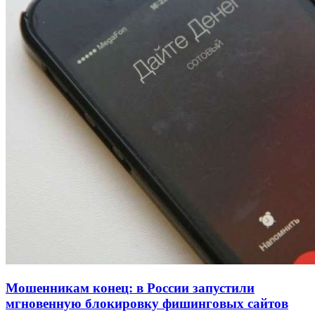
Покушение на убийство в Волгограде: девушка
напала на незнакомую женщину с ножом
12:39
Сладкий праздник в Волгограде: в Центральном
парке прошёл фестиваль „Арбузный переполох“
15:10
Волгоградские компании нарастили экспорт:
заключены контракты на 3,6 млн долларов
Все новости
Мошенникам конец: в России запустили
мгновенную блокировку фишинговых сайтов