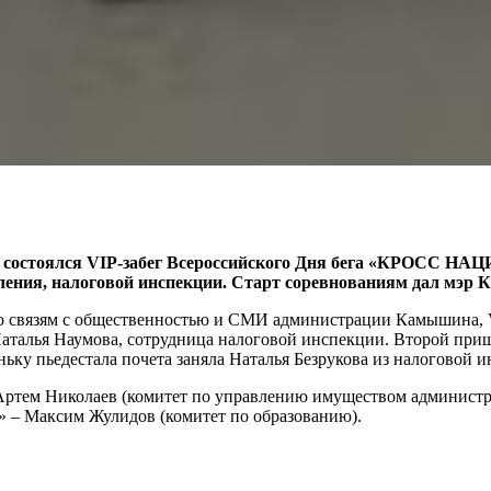
остоялся VIP-забег Всероссийского Дня бега «КРОСС НАЦИ
еления, налоговой инспекции. Старт соревнованиям дал м
о связям с общественностью и СМИ администрации Камышина, Vi
Наталья Наумова, сотрудница налоговой инспекции. Второй при
ку пьедестала почета заняла Наталья Безрукова из налоговой и
Артем Николаев (комитет по управлению имуществом администр
й» – Максим Жулидов (комитет по образованию).