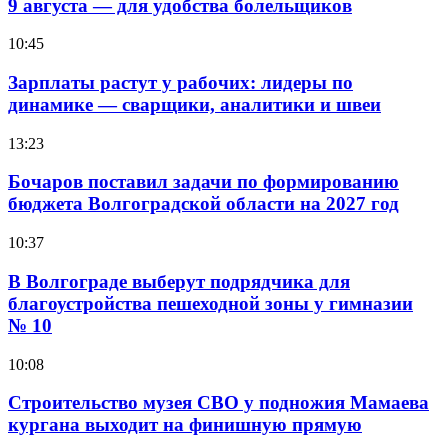
9 августа — для удобства болельщиков
10:45
Зарплаты растут у рабочих: лидеры по
динамике — сварщики, аналитики и швеи
13:23
Бочаров поставил задачи по формированию
бюджета Волгоградской области на 2027 год
10:37
В Волгограде выберут подрядчика для
благоустройства пешеходной зоны у гимназии
№ 10
10:08
Строительство музея СВО у подножия Мамаева
кургана выходит на финишную прямую