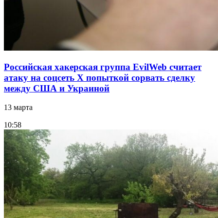
Российская хакерская группа EvilWeb считает
атаку на соцсеть Х попыткой сорвать сделку
между США и Украиной
13 марта
10:58