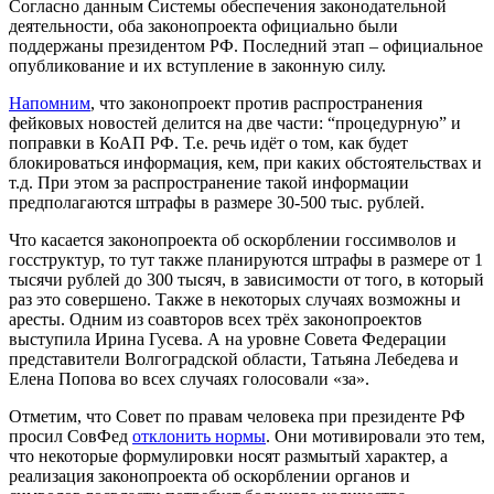
Согласно данным Системы обеспечения законодательной
деятельности, оба законопроекта официально были
поддержаны президентом РФ. Последний этап – официальное
опубликование и их вступление в законную силу.
Напомним
, что законопроект против распространения
фейковых новостей делится на две части: “процедурную” и
поправки в КоАП РФ. Т.е. речь идёт о том, как будет
блокироваться информация, кем, при каких обстоятельствах и
т.д. При этом за распространение такой информации
предполагаются штрафы в размере 30-500 тыс. рублей.
Что касается законопроекта об оскорблении госсимволов и
госструктур, то тут также планируются штрафы в размере от 1
тысячи рублей до 300 тысяч, в зависимости от того, в который
раз это совершено. Также в некоторых случаях возможны и
аресты. Одним из соавторов всех трёх законопроектов
выступила Ирина Гусева. А на уровне Совета Федерации
представители Волгоградской области, Татьяна Лебедева и
Елена Попова во всех случаях голосовали «за».
Отметим, что Совет по правам человека при президенте РФ
просил СовФед
отклонить нормы
. Они мотивировали это тем,
что некоторые формулировки носят размытый характер, а
реализация законопроекта об оскорблении органов и