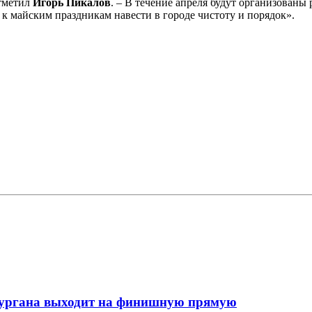
отметил
Игорь Пикалов
. – В течение апреля будут организованы
 к майским праздникам навести в городе чистоту и порядок».
кургана выходит на финишную прямую