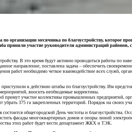
а по организации месячника по благоустройству, которое пр
аба приняли участие руководители администраций районов,
стройству. В это время будут активно проводиться работы по на
 данное направление, поставлена задача – обеспечить своеврем
дения работ необходимо четкое взаимодействие всех служб, орга
 приступили к действию штабы по благоустройству. Им предсто
мероприятий, вносить необходимые коррективы.
жб примут участие коллективы промышленных предприятий, орга
 убрать 375 га закрепленных территорий. Порядок на своих уча
ля состоится общегородской День чистоты и благоустройства. О
истить фасады многоквартирных домов и опоры линий электропе
ества этих работ будет вести департамент ЖКХ и ТЭК.