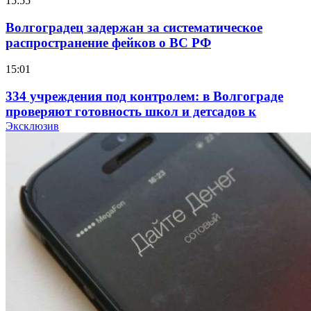
15:55
Волгоградец задержан за систематическое
распространение фейков о ВС РФ
15:01
334 учреждения под контролем: в Волгограде
проверяют готовность школ и детсадов к
учебному году
Эксклюзив
13:47
Покушение на убийство в Волгограде: девушка
напала на незнакомую женщину с ножом
12:39
Сладкий праздник в Волгограде: в Центральном
парке прошёл фестиваль „Арбузный переполох“
15:10