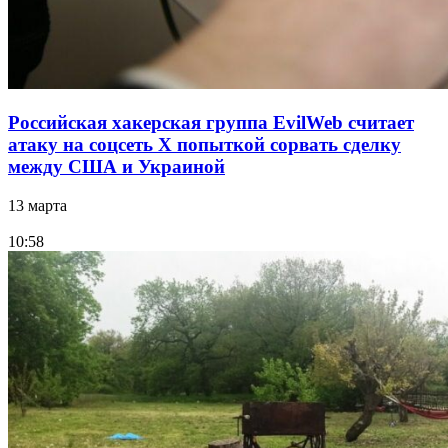
Российская хакерская группа EvilWeb считает
атаку на соцсеть Х попыткой сорвать сделку
между США и Украиной
13 марта
10:58