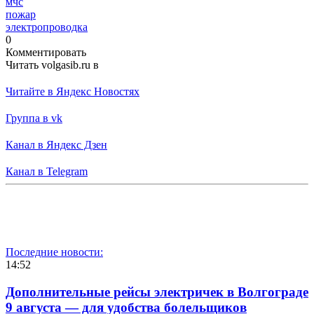
мчс
пожар
электропроводка
0
Комментировать
Читать volgasib.ru в
Читайте в Яндекс Новостях
Группа в vk
Канал в Яндекс Дзен
Канал в Telegram
Последние новости:
14:52
Дополнительные рейсы электричек в Волгограде
9 августа — для удобства болельщиков