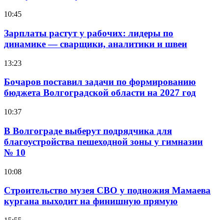
10:45
Зарплаты растут у рабочих: лидеры по
динамике — сварщики, аналитики и швеи
13:23
Бочаров поставил задачи по формированию
бюджета Волгоградской области на 2027 год
10:37
В Волгограде выберут подрядчика для
благоустройства пешеходной зоны у гимназии
№ 10
10:08
Строительство музея СВО у подножия Мамаева
кургана выходит на финишную прямую