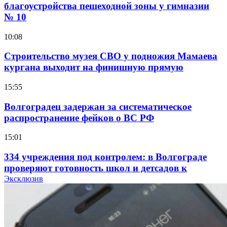
благоустройства пешеходной зоны у гимназии
№ 10
10:08
Строительство музея СВО у подножия Мамаева
кургана выходит на финишную прямую
15:55
Волгоградец задержан за систематическое
распространение фейков о ВС РФ
15:01
334 учреждения под контролем: в Волгограде
проверяют готовность школ и детсадов к
учебному году
Эксклюзив
13:47
Покушение на убийство в Волгограде: девушка