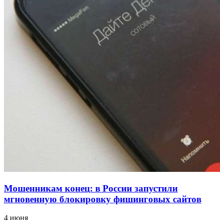
напала на незнакомую женщину с ножом
12:39
Сладкий праздник в Волгограде: в Центральном
парке прошёл фестиваль „Арбузный переполох“
15:10
Волгоградские компании нарастили экспорт:
заключены контракты на 3,6 млн долларов
Все новости
Мошенникам конец: в России запустили
мгновенную блокировку фишинговых сайтов
4 июня