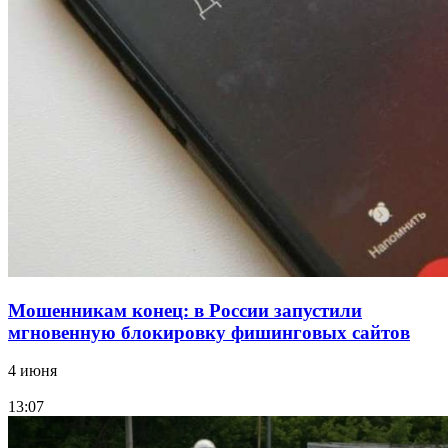
Сладкий праздник в Волгограде: в Центральном
парке прошёл фестиваль „Арбузный переполох“
15:10
Волгоградские компании нарастили экспорт:
заключены контракты на 3,6 млн долларов
Все новости
Мошенникам конец: в России запустили
мгновенную блокировку фишинговых сайтов
4 июня
13:07