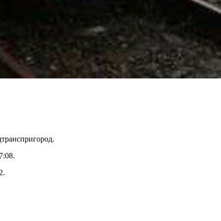
дтранспригород.
7:08.
2.