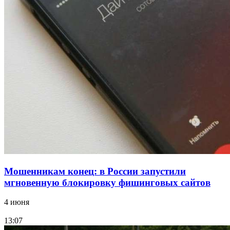
Сладкий праздник в Волгограде: в Центральном
парке прошёл фестиваль „Арбузный переполох“
15:10
Волгоградские компании нарастили экспорт:
заключены контракты на 3,6 млн долларов
Все новости
Мошенникам конец: в России запустили
мгновенную блокировку фишинговых сайтов
4 июня
13:07