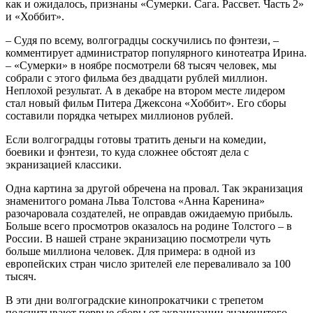
как и ожидалось, признаны «Сумерки. Сага. Рассвет. Часть 2»
и «Хоббит».
– Судя по всему, волгоградцы соскучились по фэнтези, –
комментирует администратор популярного кинотеатра Ирина.
– «Сумерки» в ноябре посмотрели 68 тысяч человек, мы
собрали с этого фильма без двадцати рублей миллион.
Неплохой результат. А в декабре на втором месте лидером
стал новый фильм Питера Джексона «Хоббит». Его сборы
составили порядка четырех миллионов рублей.
Если волгоградцы готовы тратить деньги на комедии,
боевики и фэнтези, то куда сложнее обстоят дела с
экранизацией классики.
Одна картина за другой обречена на провал. Так экранизация
знаменитого романа Льва Толстова «Анна Каренина»
разочаровала создателей, не оправдав ожидаемую прибыль.
Больше всего просмотров оказалось на родине Толстого – в
России. В нашей стране экранизацию посмотрели чуть
больше миллиона человек. Для примера: в одной из
европейских стран число зрителей еле переваливало за 100
тысяч.
В эти дни волгоградские кинопрокатчики с трепетом
подсчитывают первые сборы от экранизации знаменитого