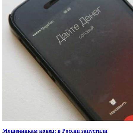
13:47
Покушение на убийство в Волгограде: девушка
напала на незнакомую женщину с ножом
12:39
Сладкий праздник в Волгограде: в Центральном
парке прошёл фестиваль „Арбузный переполох“
15:10
Волгоградские компании нарастили экспорт:
заключены контракты на 3,6 млн долларов
Все новости
Мошенникам конец: в России запустили