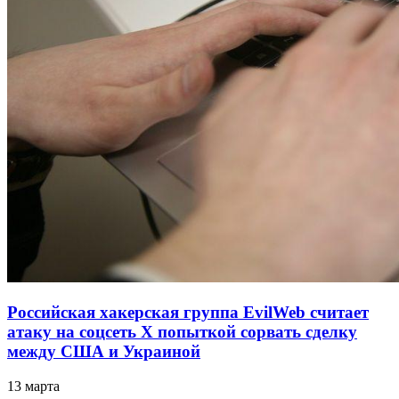
Российская хакерская группа EvilWeb считает
атаку на соцсеть Х попыткой сорвать сделку
между США и Украиной
13 марта