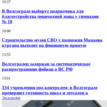
10:37
В Волгограде выберут подрядчика для
благоустройства пешеходной зоны у гимназии
№ 10
10:08
Строительство музея СВО у подножия Мамаева
кургана выходит на финишную прямую
15:55
Волгоградец задержан за систематическое
распространение фейков о ВС РФ
15:01
334 учреждения под контролем: в Волгограде
проверяют готовность школ и детсадов к
учебному году
Эксклюзив