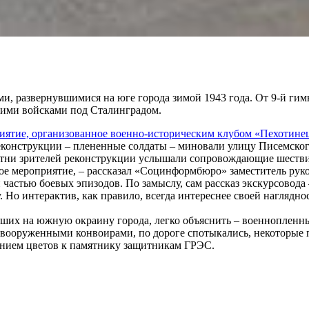
ями, развернувшимися на юге города зимой 1943 года. От 9-й г
кими войсками под Сталинградом.
иятие, организованное военно-историческим клубом «Пехотине
еконструкции – плененные солдаты – миновали улицу Писемско
сотни зрителей реконструкции услышали сопровождающие шестви
ное мероприятие, – рассказал «Социнформбюро» заместитель ру
астью боевых эпизодов. По замыслу, сам рассказ экскурсовода 
 Но интерактив, как правило, всегда интереснее своей наглядно
вших на южную окраину города, легко объяснить – военнопленн
 вооруженными конвоирами, по дороге спотыкались, некоторые 
ением цветов к памятнику защитникам ГРЭС.