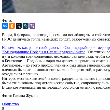
Фото:
Вчера, 8 февраля, волгоградцы смогли понаблюдать за событи
ГРЭС двинулась толпа немецких солдат, разоруженных советс
Напомним, как ранее сообщалось в «Социнформбюро», меропр
72-й годовщине Победы в Сталинградской битве
. Участники р
пути колонна военнопленных несколько раз замирала, чтобы 
в Бекетовке. – Подобный марш мы делаем впервые как отдель
Артамонов, – до этого проход пленных был лишь завершающей ч
пленных была лишь дополнением, живой картинкой, к рассказу.
отходили от пленных.
Интерес местных жителей и волгоградцев, специально приеха
были стилизованы под историческое событие, сопровождались
В финале мероприятия на площади состоялся митинг с возлож
Фото: Галина Жукова
Общество
0