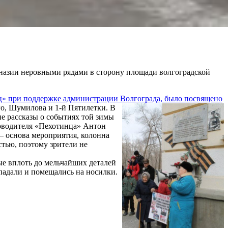
имназии неровными рядами в сторону площади волгоградской
ц» при поддержке администрации Волгограда, было посвящено
го, Шумилова и 1-й Пятилетки.
В
е рассказы о событиях той зимы
ководителя «Пехотинца» Антон
– основа мероприятия, колонна
стью, поэтому зрители не
ые вплоть до мельчайших деталей
падали и помещались на носилки.