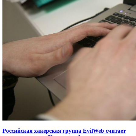
Российская хакерская группа EvilWeb считает