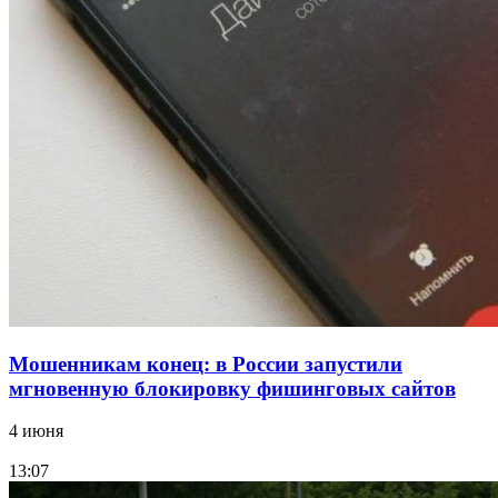
В Красноармейском районе Волгограда стартует
конкурс на ремонт моста через Волго‑Донской
судоходный канал
12:28
Фестиваль #ТриЧетыре в Волгограде пройдёт
11–13 сентября в рамках Года единства народов
России
Все новости
Мошенникам конец: в России запустили
мгновенную блокировку фишинговых сайтов
4 июня
13:07