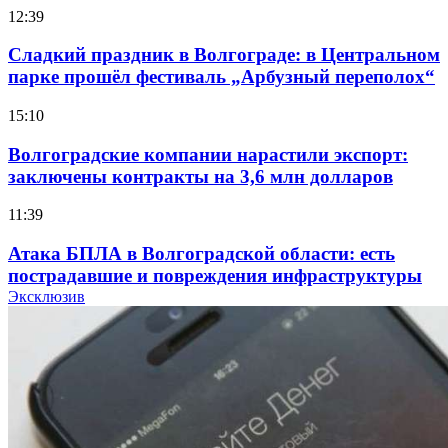
12:39
Сладкий праздник в Волгограде: в Центральном
парке прошёл фестиваль „Арбузный переполох“
15:10
Волгоградские компании нарастили экспорт:
заключены контракты на 3,6 млн долларов
11:39
Атака БПЛА в Волгоградской области: есть
пострадавшие и повреждения инфраструктуры
Эксклюзив
12:01
Волгоградские вузы в топе зарплатного
рейтинга: ВолгГТУ и ВолгГМУ вошли в топ‑15
для химической отрасли и фармацевтики
18:39