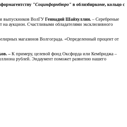
нформагентству
"Социнформбюро"
в облизбиркоме, кольцо с
ции выпускников ВолГУ
Геннадий Шайхуллин.
– Серебреные
вят на аукцион. Счастливыми обладателями эксклюзивного
ювелирных магазинов Волгограда. «Определенный процент от
ов. –
К примеру, целевой фонд Оксфорда или Кембриджа –
иллиона рублей. Эндаумент поможет развитию нашего