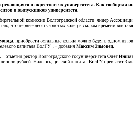
встречающаяся в окрестностях университета. Как сообщили и
дентов и выпускников университета.
 избирательной комиссии Волгоградcкой области, лидер Ассоциа
агаю, что первые десять золотых колец в скором времени выста
мовца
, приобрести остальные кольца можно будет в одном из 
елевого капитала ВолГУ», – добавил
Максим Зимовец.
 – отметил ректор Волгоградского госуниверситета
Олег Иншак
лионов рублей. Надеюсь, целевой капитал ВолГУ превысит 3 м