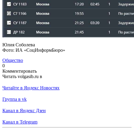
Юлия Соболева
Фото: ИА «СоцИнформБюро»
Общество
0
Комментировать
Читать volgasib.ru в
Читайте в Яндекс Новостях
Группа в vk
Канал в Яндекс Дзен
Канал в Telegram