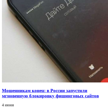
12:39
Сладкий праздник в Волгограде: в Центральном
парке прошёл фестиваль „Арбузный переполох“
15:10
Волгоградские компании нарастили экспорт:
заключены контракты на 3,6 млн долларов
Все новости
Мошенникам конец: в России запустили
мгновенную блокировку фишинговых сайтов
4 июня