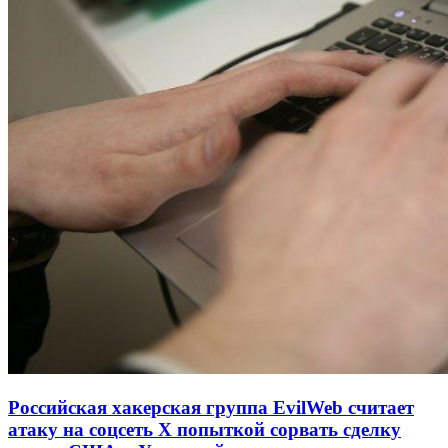
Российская хакерская группа EvilWeb считает
атаку на соцсеть Х попыткой сорвать сделку