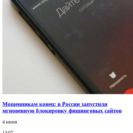
12:39
Сладкий праздник в Волгограде: в Центральном
парке прошёл фестиваль „Арбузный переполох“
15:10
Волгоградские компании нарастили экспорт:
заключены контракты на 3,6 млн долларов
Все новости
Мошенникам конец: в России запустили
мгновенную блокировку фишинговых сайтов
4 июня
13:07