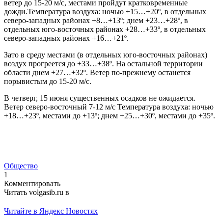
ветер до 15-20 м/с, местами пройдут кратковременные
дожди.Температура воздуха: ночью +15…+20º, в отдельных
северо-западных районах +8…+13º; днем +23…+28º, в
отдельных юго-восточных районах +28…+33º, в отдельных
северо-западных районах +16…+21º.
Зато в среду местами (в отдельных юго-восточных районах)
воздух прогреется до +33…+38º. На остальной территории
области днем +27…+32º. Ветер по-прежнему останется
порывистым до 15-20 м/с.
В четверг, 15 июня существенных осадков не ожидается.
Ветер северо-восточный 7-12 м/с Температура воздуха: ночью
+18…+23º, местами до +13º; днем +25…+30º, местами до +35º.
Общество
1
Комментировать
Читать volgasib.ru в
Читайте в Яндекс Новостях