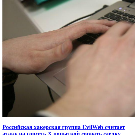
Российская хакерская группа EvilWeb считает
атаку на соцсеть Х попыткой сорвать сделку