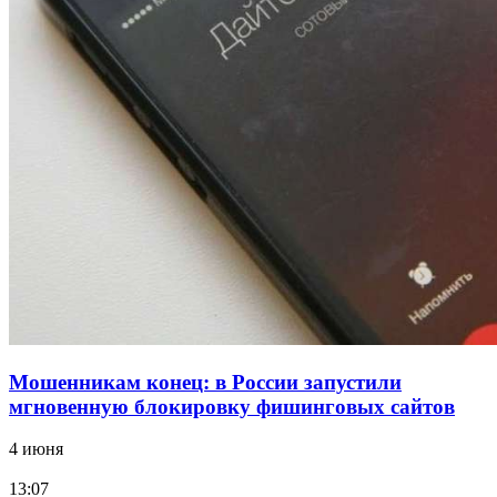
12:39
Сладкий праздник в Волгограде: в Центральном
парке прошёл фестиваль „Арбузный переполох“
15:10
Волгоградские компании нарастили экспорт:
заключены контракты на 3,6 млн долларов
Все новости
Мошенникам конец: в России запустили
мгновенную блокировку фишинговых сайтов
4 июня
13:07