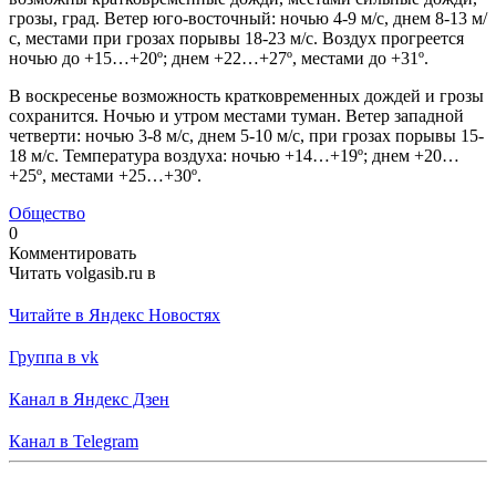
грозы, град. Ветер юго-восточный: ночью 4-9 м/с, днем 8-13 м/
с, местами при грозах порывы 18-23 м/с. Воздух прогреется
ночью до +15…+20º; днем +22…+27º, местами до +31º.
В воскресенье возможность кратковременных дождей и грозы
сохранится. Ночью и утром местами туман. Ветер западной
четверти: ночью 3-8 м/с, днем 5-10 м/с, при грозах порывы 15-
18 м/с. Температура воздуха: ночью +14…+19º; днем +20…
+25º, местами +25…+30º.
Общество
0
Комментировать
Читать volgasib.ru в
Читайте в Яндекс Новостях
Группа в vk
Канал в Яндекс Дзен
Канал в Telegram