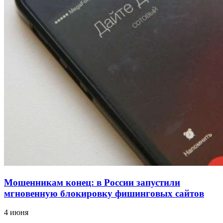
18:39
В Красноармейском районе Волгограда стартует
конкурс на ремонт моста через Волго‑Донской
судоходный канал
12:28
Фестиваль #ТриЧетыре в Волгограде пройдёт
11–13 сентября в рамках Года единства народов
России
Все новости
Мошенникам конец: в России запустили
мгновенную блокировку фишинговых сайтов
4 июня