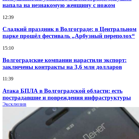
напала на незнакомую женщину с ножом
12:39
Сладкий праздник в Волгограде: в Центральном
парке прошёл фестиваль „Арбузный переполох“
15:10
Волгоградские компании нарастили экспорт:
заключены контракты на 3,6 млн долларов
11:39
Атака БПЛА в Волгоградской области: есть
пострадавшие и повреждения инфраструктуры
Эксклюзив
12:01
Волгоградские вузы в топе зарплатного
рейтинга: ВолгГТУ и ВолгГМУ вошли в топ‑15
для химической отрасли и фармацевтики