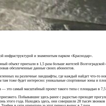
той инфраструктурой и знаменитым парком «Краснодар».
рный объект приехали в 1,5 раза больше жителей Волгоградской
овав обезличенные данные своих абонентов.
ленных на различные ландшафты, где каждый найдет что-то нов
м там тоже будет интересно: уникальные спортивные зоны и пло
а — это самый масштабный проект такого типа с площадью в 7,5 
приезжего. Побывавшие здесь ранее с радостью приходят прогул
нь этого года. Находясь здесь, они совершили 28 тысяч звонко
Трафик в сети оператора за этот период вырос в 2 раза.