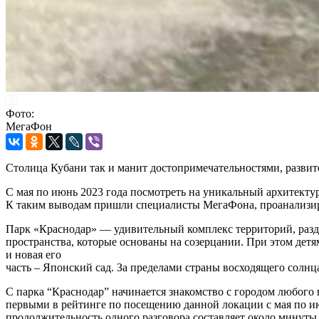
Фото:
МегаФон
Столица Кубани так и манит достопримечательностями, разви
С мая по июнь 2023 года посмотреть на уникальный архитекту
К таким выводам пришли специалисты МегаФона, проанализир
Парк «Краснодар» — удивительный комплекс территорий, разде
пространства, которые основаны на созерцании. При этом детя
и новая его
часть – Японский сад. За пределами страны восходящего солнц
С парка “Краснодар” начинается знакомство с городом любого 
первыми в рейтинге по посещению данной локации с мая по ию
продолжительность одного разговора составляет около минуты. 