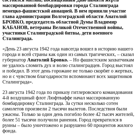
массированной бомбардировки города Сталинграда
немецко-фашистской авиацией. В нем приняли участие
глава администрации Волгоградской области Анатолий
БРОВКО, председатель областной Думы Владимир
КАБАНОВ, ветераны Великой Отечественной войны,
участники Сталинградской битвы, дети военного
Сталинграда.
«День 23 августа 1942 года навсегда вошел в историю нашего
города и всей страны как один из самых трагических, – сказал
губернатор
Анатолий Бровко.
– Но фашистским захватчикам
не удалось сломить дух и волю сталинградцев. Город выстоял
и победил. В этот день горожане не только скорбят о жертвах,
но и с чувством благодарности вспоминают всех защитников
Сталинграда».
23 августа 1942 года по приказу гитлеровского командования
4-й воздушный флот Люфтваффе начал массированную
бомбардировку Сталинграда. За сутки несколько сотен
самолетов произвели 2 тысячи вылетов. Последствия были
ужасны. Только за один день погибло более 42 тысяч жителей,
более 51 тысячи получили ранения. Город превратился в
руины – было уничтожено и разрушено 60 процентов жилого
фонда.