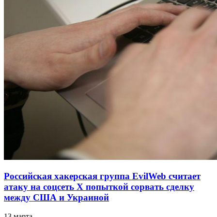
Российская хакерская группа EvilWeb считает
атаку на соцсеть Х попыткой сорвать сделку
между США и Украиной
13 марта