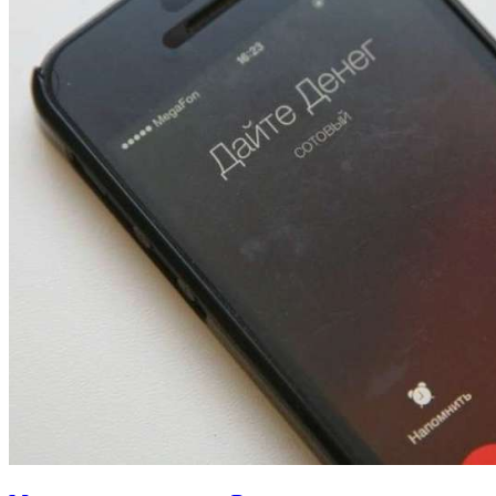
13:47
Покушение на убийство в Волгограде: девушка
напала на незнакомую женщину с ножом
12:39
Сладкий праздник в Волгограде: в Центральном
парке прошёл фестиваль „Арбузный переполох“
15:10
Волгоградские компании нарастили экспорт:
заключены контракты на 3,6 млн долларов
Все новости