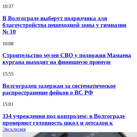
10:37
В Волгограде выберут подрядчика для
благоустройства пешеходной зоны у гимназии
№ 10
10:08
Строительство музея СВО у подножия Мамаева
кургана выходит на финишную прямую
15:55
Волгоградец задержан за систематическое
распространение фейков о ВС РФ
15:01
334 учреждения под контролем: в Волгограде
проверяют готовность школ и детсадов к
учебному году
Эксклюзив