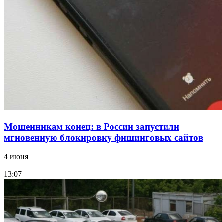
12:28
Фестиваль #ТриЧетыре в Волгограде пройдёт
11–13 сентября в рамках Года единства народов
России
Все новости
Мошенникам конец: в России запустили
мгновенную блокировку фишинговых сайтов
4 июня
13:07