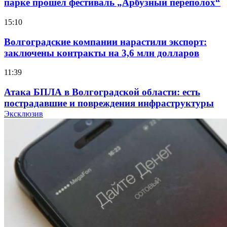
парке прошёл фестиваль „Арбузный переполох“
15:10
Волгоградские компании нарастили экспорт:
заключены контракты на 3,6 млн долларов
11:39
Атака БПЛА в Волгоградской области: есть
пострадавшие и повреждения инфраструктуры
Эксклюзив
12:01
Волгоградские вузы в топе зарплатного
рейтинга: ВолгГТУ и ВолгГМУ вошли в топ‑15
для химической отрасли и фармацевтики
18:39
В Красноармейском районе Волгограда стартует
конкурс на ремонт моста через Волго‑Донской
судоходный канал