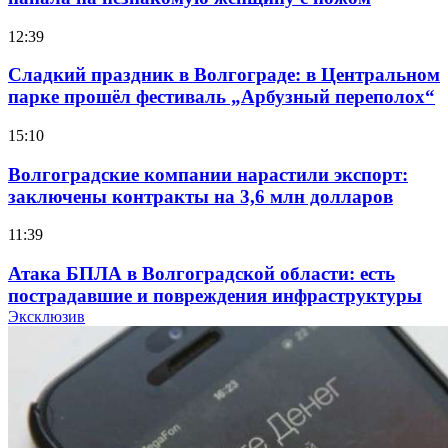
12:39
Сладкий праздник в Волгограде: в Центральном
парке прошёл фестиваль „Арбузный переполох“
15:10
Волгоградские компании нарастили экспорт:
заключены контракты на 3,6 млн долларов
11:39
Атака БПЛА в Волгоградской области: есть
пострадавшие и повреждения инфраструктуры
Эксклюзив
12:01
Волгоградские вузы в топе зарплатного
рейтинга: ВолгГТУ и ВолгГМУ вошли в топ‑15
для химической отрасли и фармацевтики