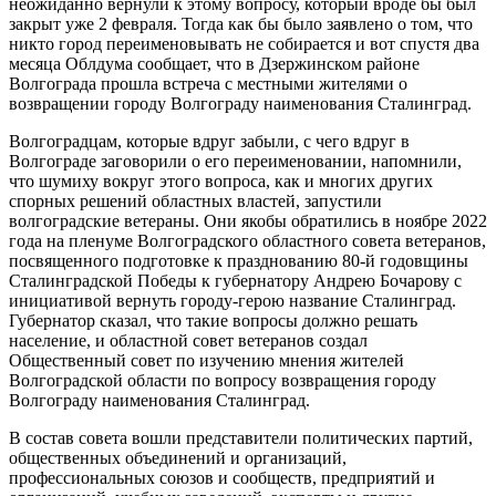
неожиданно вернули к этому вопросу, который вроде бы был
закрыт уже 2 февраля. Тогда как бы было заявлено о том, что
никто город переименовывать не собирается и вот спустя два
месяца Облдума сообщает, что в Дзержинском районе
Волгограда прошла встреча с местными жителями о
возвращении городу Волгограду наименования Сталинград.
Волгоградцам, которые вдруг забыли, с чего вдруг в
Волгограде заговорили о его переименовании, напомнили,
что шумиху вокруг этого вопроса, как и многих других
спорных решений областных властей, запустили
волгоградские ветераны. Они якобы обратились в ноябре 2022
года на пленуме Волгоградского областного совета ветеранов,
посвященного подготовке к празднованию 80-й годовщины
Сталинградской Победы к губернатору Андрею Бочарову с
инициативой вернуть городу-герою название Сталинград.
Губернатор сказал, что такие вопросы должно решать
население, и областной совет ветеранов создал
Общественный совет по изучению мнения жителей
Волгоградской области по вопросу возвращения городу
Волгограду наименования Сталинград.
В состав совета вошли представители политических партий,
общественных объединений и организаций,
профессиональных союзов и сообществ, предприятий и