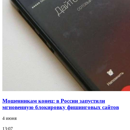
18:39
В Красноармейском районе Волгограда стартует
конкурс на ремонт моста через Волго‑Донской
судоходный канал
12:28
Фестиваль #ТриЧетыре в Волгограде пройдёт
11–13 сентября в рамках Года единства народов
России
Все новости
Мошенникам конец: в России запустили
мгновенную блокировку фишинговых сайтов
4 июня
13:07