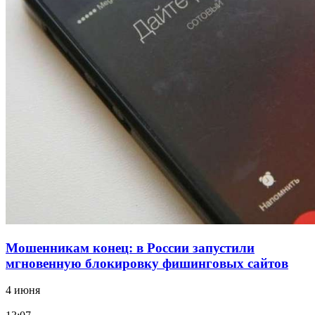
18:39
В Красноармейском районе Волгограда стартует
конкурс на ремонт моста через Волго‑Донской
судоходный канал
12:28
Фестиваль #ТриЧетыре в Волгограде пройдёт
11–13 сентября в рамках Года единства народов
России
Все новости
Мошенникам конец: в России запустили
мгновенную блокировку фишинговых сайтов
4 июня