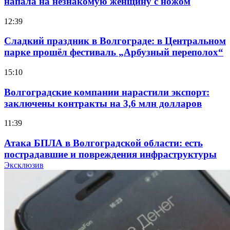
напала на незнакомую женщину с ножом
12:39
Сладкий праздник в Волгограде: в Центральном
парке прошёл фестиваль „Арбузный переполох“
15:10
Волгоградские компании нарастили экспорт:
заключены контракты на 3,6 млн долларов
11:39
Атака БПЛА в Волгоградской области: есть
пострадавшие и повреждения инфраструктуры
Эксклюзив
12:01
Волгоградские вузы в топе зарплатного
рейтинга: ВолгГТУ и ВолгГМУ вошли в топ‑15
для химической отрасли и фармацевтики