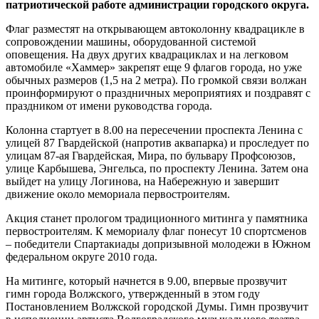
патриотической работе администрации городского округа.
Флаг разместят на открывающем автоколонну квадрацикле в
сопровождении машины, оборудованной системой
оповещения. На двух других квадрациклах и на легковом
автомобиле «Хаммер» закрепят еще 9 флагов города, но уже
обычных размеров (1,5 на 2 метра). По громкой связи волжан
проинформируют о праздничных мероприятиях и поздравят с
праздником от имени руководства города.
Колонна стартует в 8.00 на пересечении проспекта Ленина с
улицей 87 Гвардейской (напротив аквапарка) и проследует по
улицам 87-ая Гвардейская, Мира, по бульвару Профсоюзов,
улице Карбышева, Энгельса, по проспекту Ленина. Затем она
выйдет на улицу Логинова, на Набережную и завершит
движение около мемориала первостроителям.
Акция станет прологом традиционного митинга у памятника
первостроителям. К мемориалу флаг понесут 10 спортсменов
– победители Спартакиады допризывной молодежи в Южном
федеральном округе 2010 года.
На митинге, который начнется в 9.00, впервые прозвучит
гимн города Волжского, утвержденный в этом году
Постановлением Волжской городской Думы. Гимн прозвучит