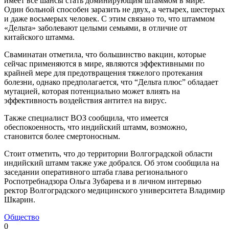
имеет все шансы стать доминирующим штаммом в мире.
Один больной способен заразить не двух, а четырех, шестерых
и даже восьмерых человек. С этим связано то, что штаммом
«Дельта» заболевают целыми семьями, в отличие от
китайского штамма.
Сваминатан отметила, что большинство вакцин, которые
сейчас применяются в мире, являются эффективными по
крайней мере для предотвращения тяжелого протекания
болезни, однако предполагается, что “Дельта плюс” обладает
мутацией, которая потенциально может влиять на
эффективность воздействия антител на вирус.
Также специалист ВОЗ сообщила, что имеется
обеспокоенность, что индийский штамм, возможно,
становится более смертоносным.
Стоит отметить, что до территории Волгоградской области
индийский штамм также уже добрался. Об этом сообщила на
заседании оперативного штаба глава регионального
Роспотребнадзора Ольга Зубарева и в личном интервью
ректор Волгоградского медицинского университета Владимир
Шкарин.
Общество
0