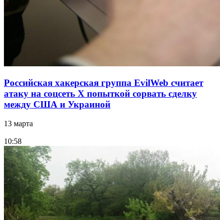
Российская хакерская группа EvilWeb считает
атаку на соцсеть Х попыткой сорвать сделку
между США и Украиной
13 марта
10:58