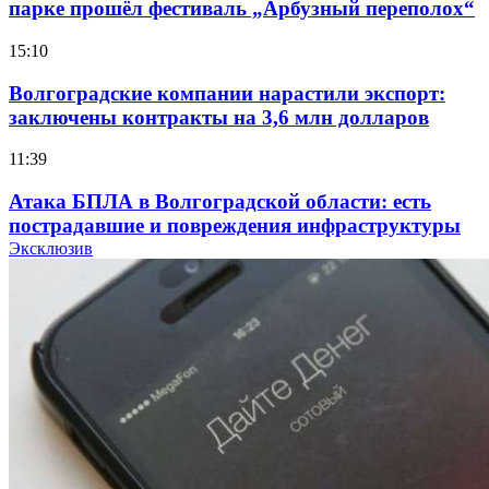
парке прошёл фестиваль „Арбузный переполох“
15:10
Волгоградские компании нарастили экспорт:
заключены контракты на 3,6 млн долларов
11:39
Атака БПЛА в Волгоградской области: есть
пострадавшие и повреждения инфраструктуры
Эксклюзив
12:01
Волгоградские вузы в топе зарплатного
рейтинга: ВолгГТУ и ВолгГМУ вошли в топ‑15
для химической отрасли и фармацевтики
18:39
В Красноармейском районе Волгограда стартует
конкурс на ремонт моста через Волго‑Донской