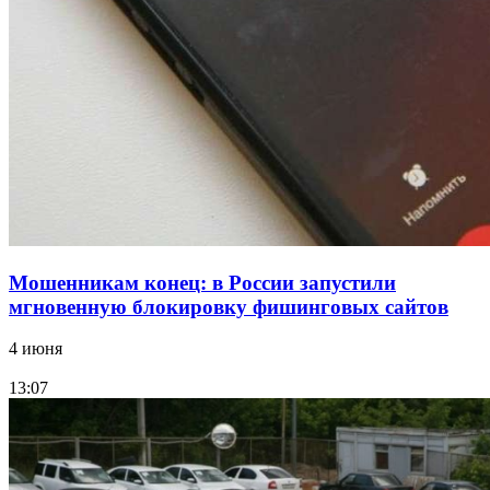
судоходный канал
12:28
Фестиваль #ТриЧетыре в Волгограде пройдёт
11–13 сентября в рамках Года единства народов
России
Все новости
Мошенникам конец: в России запустили
мгновенную блокировку фишинговых сайтов
4 июня
13:07