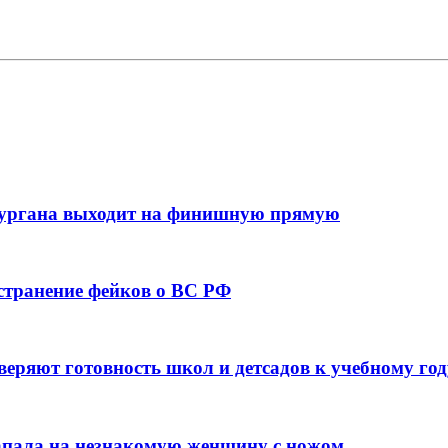
кургана выходит на финишную прямую
остранение фейков о ВС РФ
веряют готовность школ и детсадов к учебному год
напала на незнакомую женщину с ножом