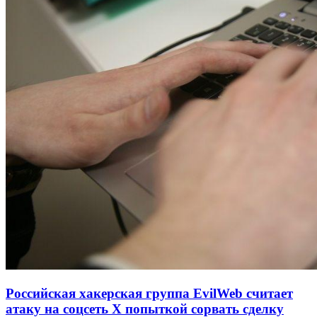
Российская хакерская группа EvilWeb считает
атаку на соцсеть Х попыткой сорвать сделку