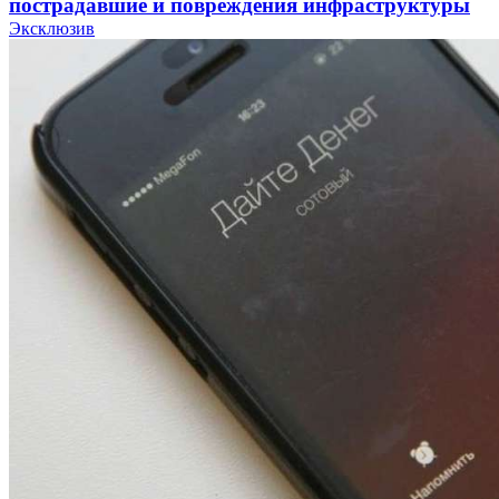
пострадавшие и повреждения инфраструктуры
Эксклюзив
12:01
Волгоградские вузы в топе зарплатного
рейтинга: ВолгГТУ и ВолгГМУ вошли в топ‑15
для химической отрасли и фармацевтики
18:39
В Красноармейском районе Волгограда стартует
конкурс на ремонт моста через Волго‑Донской
судоходный канал
12:28
Фестиваль #ТриЧетыре в Волгограде пройдёт
11–13 сентября в рамках Года единства народов
России
Все новости