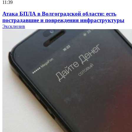
11:39
Атака БПЛА в Волгоградской области: есть
пострадавшие и повреждения инфраструктуры
Эксклюзив
12:01
Волгоградские вузы в топе зарплатного
рейтинга: ВолгГТУ и ВолгГМУ вошли в топ‑15
для химической отрасли и фармацевтики
18:39
В Красноармейском районе Волгограда стартует
конкурс на ремонт моста через Волго‑Донской
судоходный канал
12:28
Фестиваль #ТриЧетыре в Волгограде пройдёт
11–13 сентября в рамках Года единства народов
России