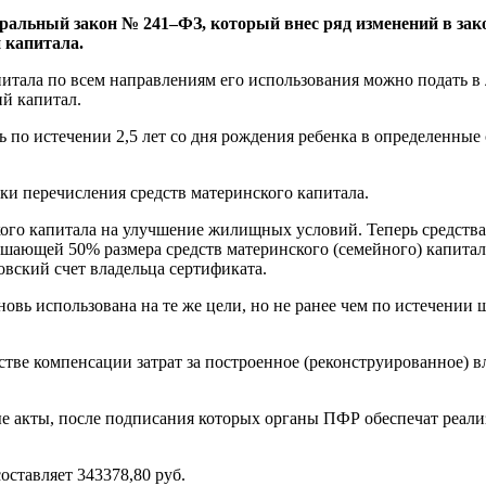
альный закон № 241–ФЗ, который внес ряд изменений в зако
 капитала.
итала по всем направлениям его использования можно подать в л
ий капитал.
 по истечении 2,5 лет со дня рождения ребенка в определенные 
ки перечисления средств материнского капитала.
ого капитала на улучшение жилищных условий. Теперь средства
шающей 50% размера средств материнского (семейного) капитал
овский счет владельца сертификата.
новь использована на те же цели, но не ранее чем по истечении
стве компенсации затрат за построенное (реконструированное) в
е акты, после подписания которых органы ПФР обеспечат реали
оставляет 343378,80 руб.