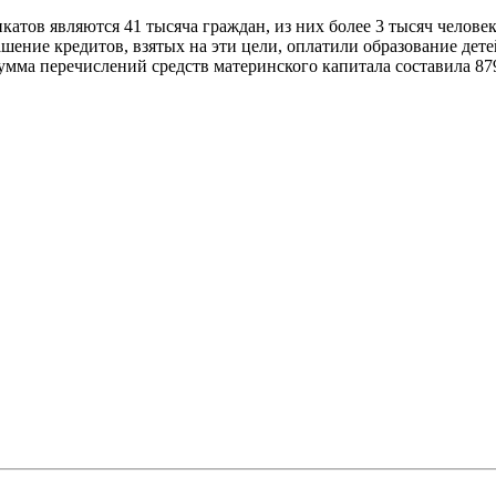
икатов являются 41 тысяча граждан, из них более 3 тысяч челов
ашение кредитов, взятых на эти цели, оплатили образование дете
мма перечислений средств материнского капитала составила 879