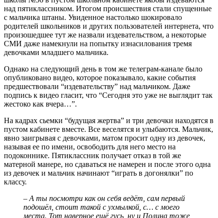
над пятиклассником. Итогом происшествия стали спущенные
с мальчика штаны. Увиденное настолько шокировало
родителей школьников и других пользователей интернета, что
произошедшее тут же назвали издевательством, а некоторые
СМИ даже намекнули на попытку изнасилования тремя
девочками младшего мальчика.
Однако на следующий день в том же телеграм-канале было
опубликовано видео, которое показывало, какие события
предшествовали “издевательству” над мальчиком. Даже
подпись к видео гласит, что “Сегодня это уже не выглядит так
жестоко как вчера…”.
На кадрах сьемки “будущая жертва” и три девочки находятся в
пустом кабинете вместе. Все веселятся и улыбаются. Мальчик,
явно заигрывая с девочками, матом просит одну из девочек,
называя ее по имени, освободить для него место на
подоконнике. Пятиклассник получает отказ в той же
матерной манере, но сдаваться не намерен и после этого одна
из девочек и мальчик начинают “играть в догонялки” по
классу.
– А ты посмотри как он себя ведёт, сам первый
подошёл, стоит такой с ухмылкой, с… с моего
места. Тот наверное ещё гусь, ну и Полина тоже