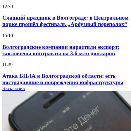
12:39
Сладкий праздник в Волгограде: в Центральном
парке прошёл фестиваль „Арбузный переполох“
15:10
Волгоградские компании нарастили экспорт:
заключены контракты на 3,6 млн долларов
11:39
Атака БПЛА в Волгоградской области: есть
пострадавшие и повреждения инфраструктуры
Эксклюзив
12:01
Волгоградские вузы в топе зарплатного
рейтинга: ВолгГТУ и ВолгГМУ вошли в топ‑15
для химической отрасли и фармацевтики
18:39