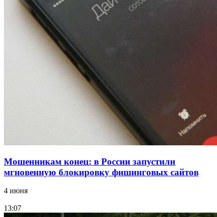
В Красноармейском районе Волгограда стартует
конкурс на ремонт моста через Волго‑Донской
судоходный канал
12:28
Фестиваль #ТриЧетыре в Волгограде пройдёт
11–13 сентября в рамках Года единства народов
России
Все новости
Мошенникам конец: в России запустили
мгновенную блокировку фишинговых сайтов
4 июня
13:07