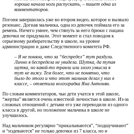
хороша начала ноги распускать, – пишет одна из
комментаторов.
Погоня завершилась уже во втором видео, которое и вызвало
резонанс. Догнав мальчика, одна из девочек поймала его за
ремень. Ничего умнее, чем стянуть за него брюки с пацана
девочки не придумали. Этот момент и стал поводом к
серьезному разбирательству в школе, на уровне
администрации и даже Следственного комитета РФ.
– Я не поняла, что за “беспредел” тут раздули.
Лично я беспредела не увидела. Шутка, да тупая
шутка, но какой-то травли или злого умысла я
тут не вижу. Тем более, что не понятно, что
было до этого и что этот мальчик делал у них в
классе, – отметила волгоградка Яна Антонян.
По словам комментаторов, чьи дети учатся в этой школе,
“жертва” является очень известной личностью в школе. Из-за
сложных отношений с детьми его уже переводили из одного
класса в другой, но положение мальчика в школе не
улучшилось.
Над мальчиком регулярно “прикалываются”, “подшучивают”
и “издеваются” не только девочки из 7 класса, но и