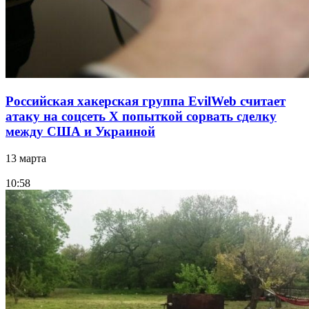
Российская хакерская группа EvilWeb считает
атаку на соцсеть Х попыткой сорвать сделку
между США и Украиной
13 марта
10:58